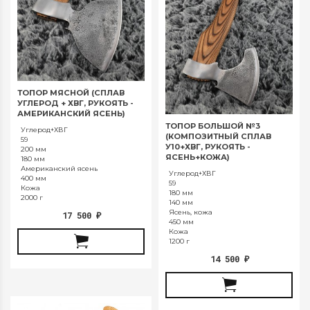
ТОПОР МЯСНОЙ (СПЛАВ
УГЛЕРОД + ХВГ, РУКОЯТЬ -
АМЕРИКАНСКИЙ ЯСЕНЬ)
ТОПОР БОЛЬШОЙ №3
Углерод+ХВГ
(КОМПОЗИТНЫЙ СПЛАВ
59
У10+ХВГ, РУКОЯТЬ -
200 мм
ЯСЕНЬ+КОЖА)
180 мм
Американский ясень
Углерод+ХВГ
400 мм
59
Кожа
180 мм
2000 г
140 мм
Ясень, кожа
17 500
₽
450 мм
Кожа
1200 г
14 500
₽