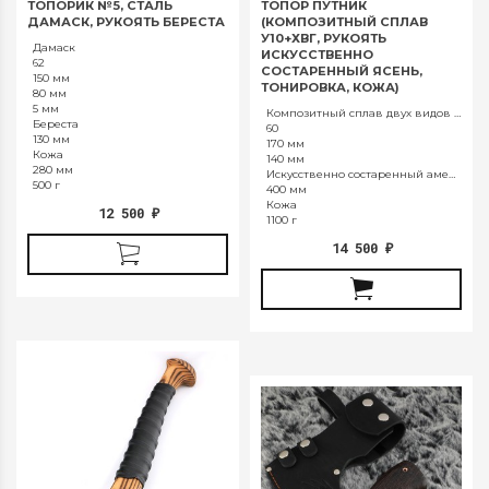
ТОПОРИК №5, СТАЛЬ
ТОПОР ПУТНИК
ДАМАСК, РУКОЯТЬ БЕРЕСТА
(КОМПОЗИТНЫЙ СПЛАВ
У10+ХВГ, РУКОЯТЬ
Дамаск
ИСКУССТВЕННО
62
СОСТАРЕННЫЙ ЯСЕНЬ,
150 мм
ТОНИРОВКА, КОЖА)
80 мм
5 мм
Композитный сплав двух видов стали У10 и ХВГ
Береста
60
130 мм
170 мм
Кожа
140 мм
280 мм
Искусственно состаренный американский ясень (тонированный) и натуральная кожа
500 г
400 мм
Кожа
12 500
₽
1100 г
14 500
₽