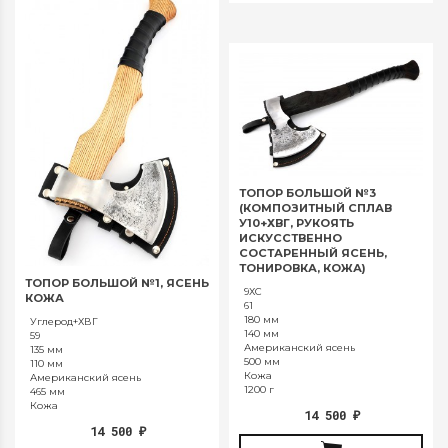
ТОПОР БОЛЬШОЙ №3
(КОМПОЗИТНЫЙ СПЛАВ
У10+ХВГ, РУКОЯТЬ
ИСКУССТВЕННО
СОСТАРЕННЫЙ ЯСЕНЬ,
ТОНИРОВКА, КОЖА)
ТОПОР БОЛЬШОЙ №1, ЯСЕНЬ
9ХС
КОЖА
61
180 мм
Углерод+ХВГ
140 мм
59
Американский ясень
135 мм
500 мм
110 мм
Кожа
Американский ясень
1200 г
465 мм
Кожа
14 500
₽
14 500
₽