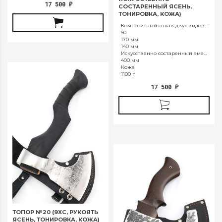
17 500
₽
СОСТАРЕННЫЙ ЯСЕНЬ,
ТОНИРОВКА, КОЖА)
Композитный сплав двух видов стали У10 и ХВГ
60
170 мм
140 мм
Искусственно состаренный американский ясень (тонированный) и натуральная кожа
400 мм
Кожа
1100 г
17 500
₽
ТОПОР №20 (9ХС, РУКОЯТЬ
ЯСЕНЬ, ТОНИРОВКА, КОЖА)