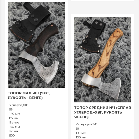
ТОПОР МАЛЫШ (9ХС,
РУКОЯТЬ - ВЕНГЕ)
Углерод+ХВГ
ТОПОР СРЕДНИЙ №1 (СПЛАВ
59
УГЛЕРОД+ХВГ, РУКОЯТЬ
140 мм
ЯСЕНЬ)
85 мм
Венге
Углерод+ХВГ
150 мм
59
Кожа
190 мм
500 г
100 мм