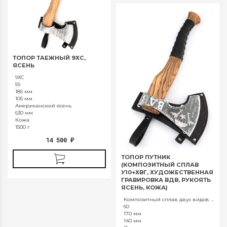
ТОПОР ТАЕЖНЫЙ 9ХС,
ЯСЕНЬ
9ХС
59
185 мм
105 мм
Американский ясень
630 мм
Кожа
1500 г
14 500
₽
ТОПОР ПУТНИК
(КОМПОЗИТНЫЙ СПЛАВ
У10+ХВГ, ХУДОЖЕСТВЕННАЯ
ГРАВИРОВКА ВДВ, РУКОЯТЬ
ЯСЕНЬ, КОЖА)
Композитный сплав двух видов стали У10 и ХВГ
60
170 мм
140 мм