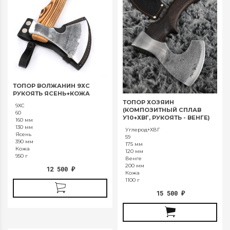
ТОПОР ВОЛЖАНИН 9ХС
РУКОЯТЬ ЯСЕНЬ+КОЖА
ТОПОР ХОЗЯИН
9ХС
(КОМПОЗИТНЫЙ СПЛАВ
60
У10+ХВГ, РУКОЯТЬ - ВЕНГЕ)
160 мм
130 мм
Углерод+ХВГ
Ясень
59
390 мм
175 мм
Кожа
120 мм
950 г
Венге
200 мм
12 500
₽
Кожа
1100 г
15 500
₽